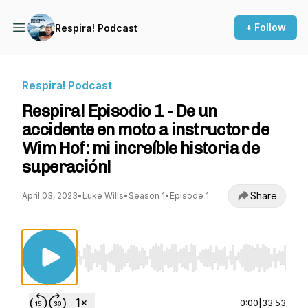
+ Follow
Respira! Podcast
Respira! Podcast
Respira! Episodio 1 - De un
accidente en moto a instructor de
Wim Hof: mi increíble historia de
superación!
Share
April 03, 2023
•
Luke Wills
•
Season 1
•
Episode 1
Use Left/Right to seek, Home/End to jump to st
0:00
|
33:53